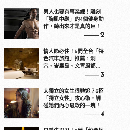
男人也要有事業線！雕刻
「胸肌中縫」的4個健身動
作，練出來才是真的巨！
2
情人節必住！5間全台「特
色汽車旅館」推薦，洞
穴、峇里島、文青風都
有！
3
太獨立的女生很難追？6招
「獨立女性」攻心術，觸
碰她們內心最軟的一塊！
4