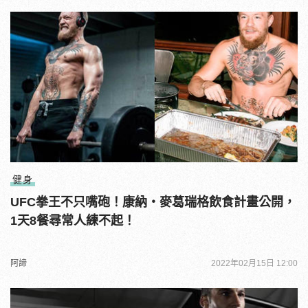
健身
UFC拳王不只嘴砲！康納・麥葛瑞格飲食計畫公開，
1天8餐尋常人練不起！
阿諦
2022年02月15日 12:00