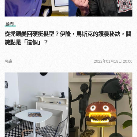
髮型
從禿頭變回硬挺髮型？伊隆・馬斯克的護髮秘訣，關
鍵點是「這個」？
阿諦
2022年01月18日 20:00