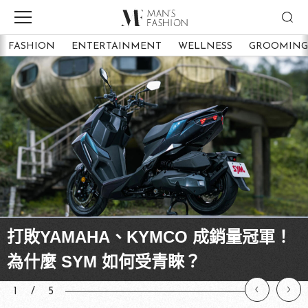
FASHION
ENTERTAINMENT
WELLNESS
GROOMING
打敗YAMAHA、KYMCO 成銷量冠軍！
New Jeans見面會搶先唱跳新歌
MAZDA CX-3 MAZDA CX-5 全新到港
已超越諾蘭版？羅伯版蝙蝠俠首周票房
跟著名人學穿搭！朴敘俊的5種「西裝造
為什麼 SYM 如何受青睞？
〈ETA〉，網：歌曲不一樣！
即刻體驗超值安全科技 MAZDA6 同步推
超越《開戰時刻》！
型」提案，簡單技巧變型男！
出「智選禮馭」方案 自由選擇專屬禮遇
1
/
5