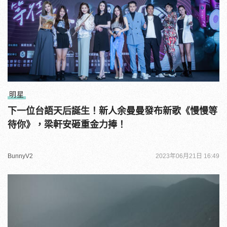
明星
下一位台語天后誕生！新人余曼曼發布新歌《慢慢等
待你》，梁軒安砸重金力捧！
BunnyV2
2023年06月21日 16:49