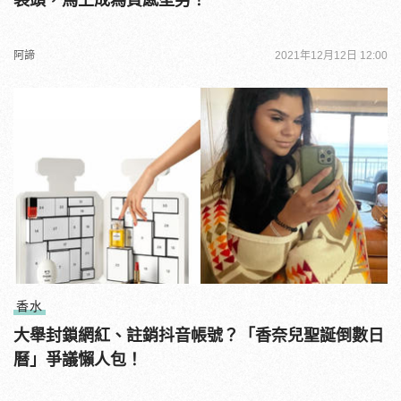
裝頭，馬上成為質感型男！
阿諦
2021年12月12日 12:00
香水
大舉封鎖網紅、註銷抖音帳號？「香奈兒聖誕倒數日
曆」爭議懶人包！