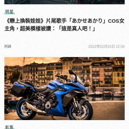
明星
《戀上換裝娃娃》片尾歌手「あかせあかり」COS女
主角，超美模樣被讚：「這是真人吧！」
阿諦
2022年02月20日 12:00
影集