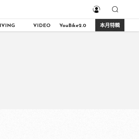
IVING
VIDEO
YouBike2.0
本月特輯