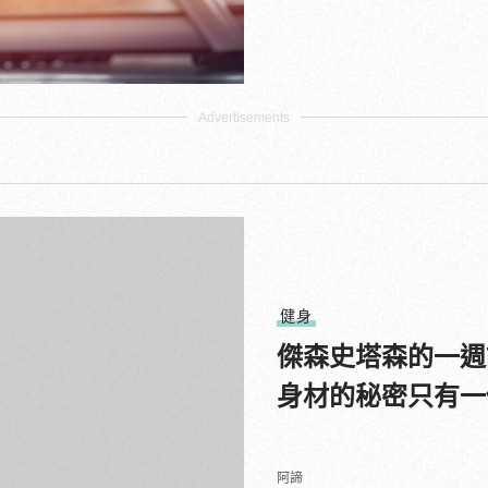
健身
傑森史塔森的一週
身材的秘密只有一
阿諦