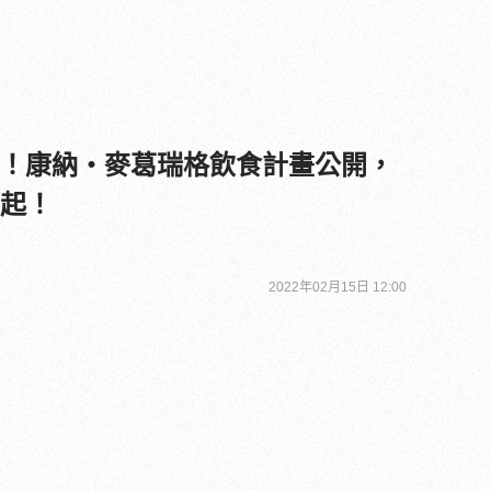
砲！康納・麥葛瑞格飲食計畫公開，
不起！
2022年02月15日 12:00