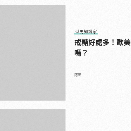
型男知識家
戒糖好處多！歐美
嗎？
阿諦