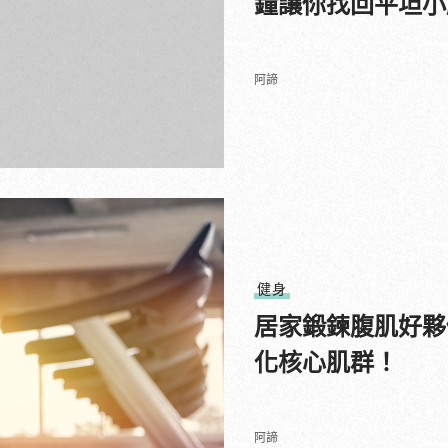
鐘讓你找回平坦小
阿諦
健身
居家鍛鍊腹肌好夥
化核心肌群！
阿諦