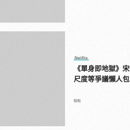
Netflix
《單身即地獄》宋
尺度等爭議懶人包
帕帕