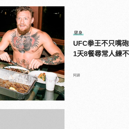
健身
UFC拳王不只嘴
1天8餐尋常人練
阿諦