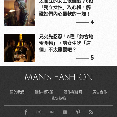
太獨立的女生很難追？6招
「獨立女性」攻心術，觸
碰她們內心最軟的一塊！
4
兄弟先忍忍！8種「約會地
雷食物」，讓女生吃「這
個」不太雅觀吧？
5
關於我們
隱私權政策
著作權聲明
廣告合作
我要投稿