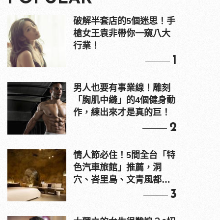
破解半套店的5個迷思！手
槍女王袁非帶你一窺八大
行業！
1
男人也要有事業線！雕刻
「胸肌中縫」的4個健身動
作，練出來才是真的巨！
2
情人節必住！5間全台「特
色汽車旅館」推薦，洞
穴、峇里島、文青風都
有！
3