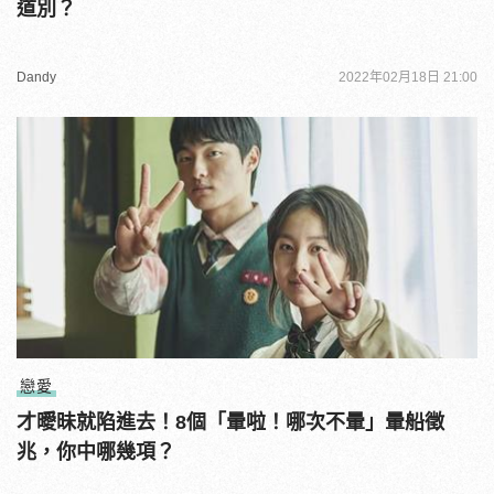
道別？
Dandy
2022年02月18日 21:00
戀愛
才曖昧就陷進去！8個「暈啦！哪次不暈」暈船徵
兆，你中哪幾項？