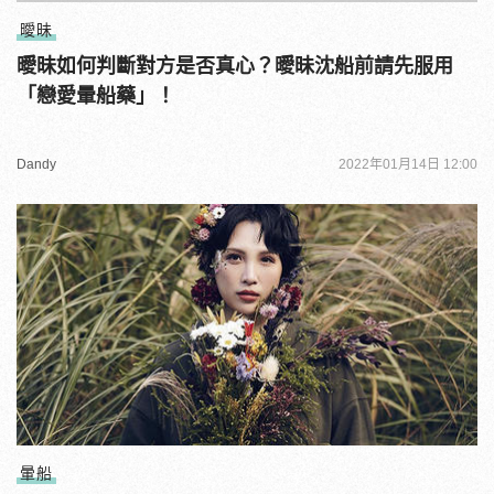
曖昧
曖昧如何判斷對方是否真心？曖昧沈船前請先服用
「戀愛暈船藥」！
Dandy
2022年01月14日 12:00
暈船