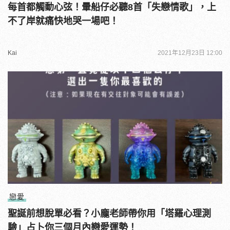
每首都觸動心弦！暈船仔必聽8首「失戀情歌」，上
不了岸就痛快地哭一場吧！
Kai
2021年12月23日 12:00
戀愛
聖誕前想脫單必看？小龐老師帶你用「塔羅心理測
驗」占卜你三個月內戀愛運勢！