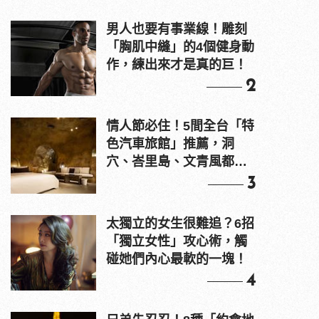
男人也要有事業線！雕刻
「胸肌中縫」的4個健身動
作，練出來才是真的巨！
2
情人節必住！5間全台「特
色汽車旅館」推薦，洞
穴、峇里島、文青風都
有！
3
太獨立的女生很難追？6招
「獨立女性」攻心術，觸
碰她們內心最軟的一塊！
4