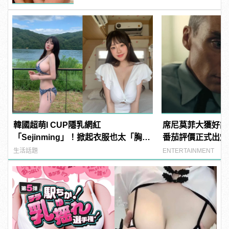
韓國超萌I CUP隱乳網紅
席尼莫菲大獲好評
「Sejinming」！掀起衣服也太「胸」
番茄評價正式出爐
了吧！ | manfashion這樣變型男
生活話題
ENTERTAINMENT