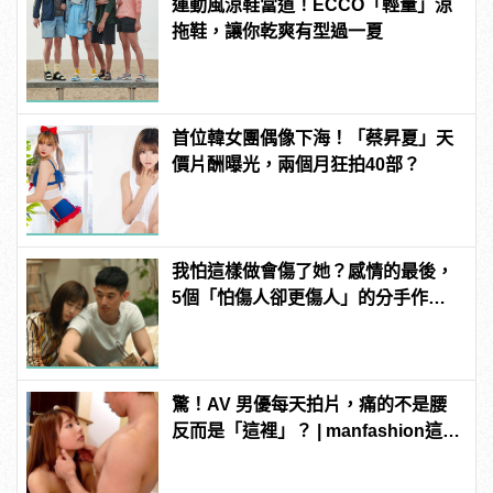
運動風涼鞋當道！ECCO「輕量」涼
拖鞋，讓你乾爽有型過一夏
首位韓女團偶像下海！「蔡昇夏」天
價片酬曝光，兩個月狂拍40部？
我怕這樣做會傷了她？感情的最後，
5個「怕傷人卻更傷人」的分手作為 |
manfashion這樣變型男
驚！AV 男優每天拍片，痛的不是腰
反而是「這裡」？ | manfashion這樣
變型男