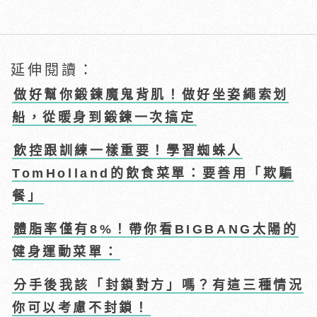
延伸閱讀：
做好幫你鍛鍊魔鬼背肌！做好坐姿繩索划
船，從暖身到鍛鍊一次搞定
飲控跟訓練一樣重要！學習蜘蛛人
TomHolland的飲食菜單：要善用「欺騙
餐」
體脂率僅有8%！帶你看BIGBANG太陽的
健身運動菜單：
分手後我該「封鎖對方」嗎？有這三種情況
你可以考慮不封鎖！