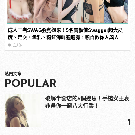
成人王者SWAG強勢歸來！5名高顏值Swagger超大尺
度、足交、雪乳、粉紅海鮮通通有，親自教你人與人的
連結！ | manfashion這樣變型男
生活話題
熱門文章
POPULAR
破解半套店的5個迷思！手槍女王袁
非帶你一窺八大行業！
1