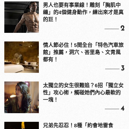
男人也要有事業線！雕刻「胸肌中
縫」的4個健身動作，練出來才是真
的巨！
2
情人節必住！5間全台「特色汽車旅
館」推薦，洞穴、峇里島、文青風
都有！
3
太獨立的女生很難追？6招「獨立女
性」攻心術，觸碰她們內心最軟的
一塊！
4
兄弟先忍忍！8種「約會地雷食