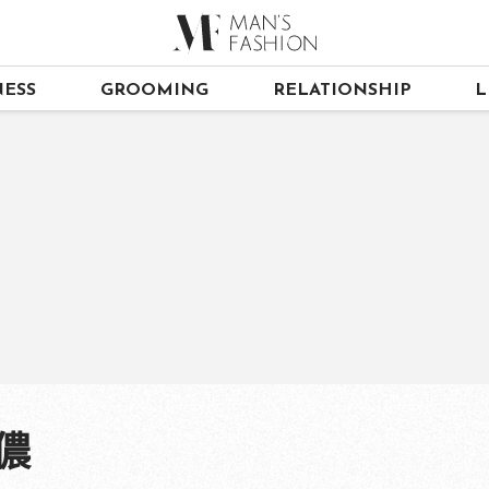
ESS
GROOMING
RELATIONSHIP
L
儂儂