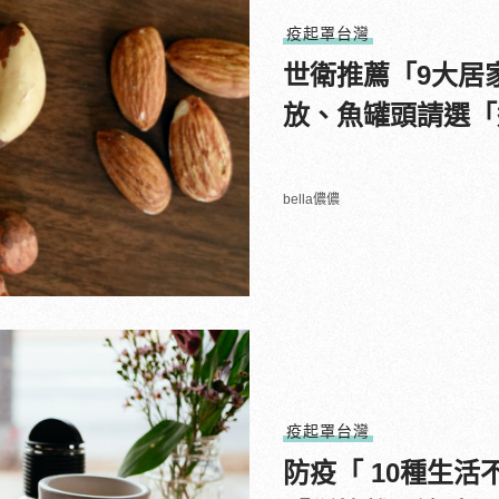
疫起罩台灣
世衛推薦「9大居
放、魚罐頭請選「
bella儂儂
疫起罩台灣
防疫「 10種生