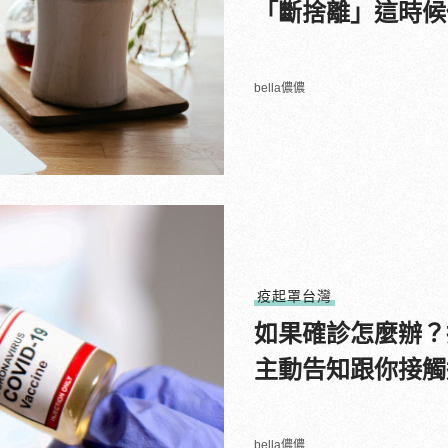
「斷捨離」這時候
bella儂儂
疫起罩台灣
如果確診怎麼辦？
主動告知跟你接觸
bella儂儂