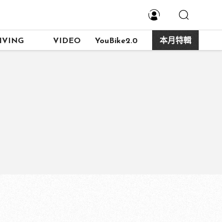
IVING
VIDEO
YouBike2.0
本月特輯