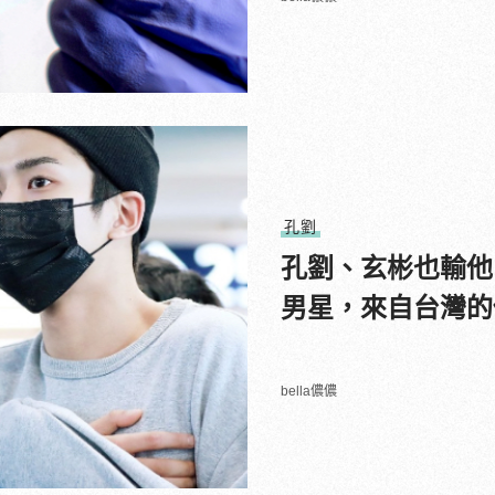
孔劉
孔劉、玄彬也輸他
男星，來自台灣的
bella儂儂