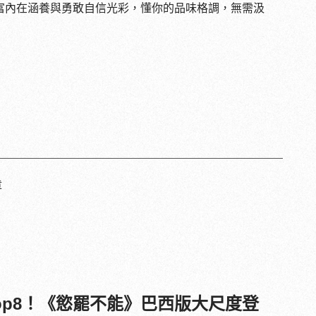
豐富內在涵養與勇敢自信光彩，懂你的品味格調，無需汲
章
薦Top8！《慾罷不能》巴西版大尺度登