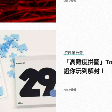
bella儂儂
疫起罩台灣
「高難度拼圖」To
證你玩到解封！
bella儂儂