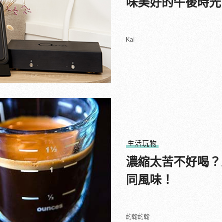
味美好的午後時光
Kai
生活玩物
濃縮太苦不好喝？三
同風味！
約翰約翰