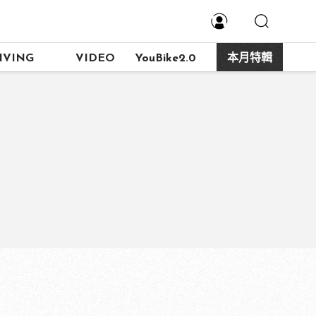
IVING
VIDEO
YouBike2.0
本月特輯