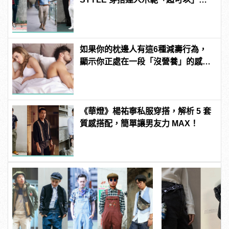
長感LOOK！
如果你的枕邊人有這6種減壽行為，
顯示你正處在一段「沒營養」的感情
中！快逃啊！
《華燈》楊祐寧私服穿搭，解析 5 套
質感搭配，簡單讓男友力 MAX！