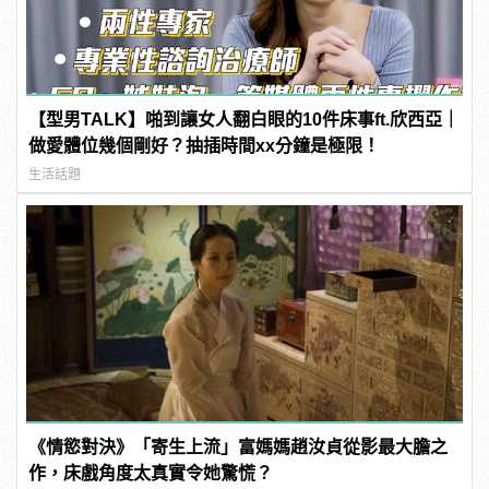
【型男TALK】啪到讓女人翻白眼的10件床事ft.欣西亞｜
做愛體位幾個剛好？抽插時間xx分鐘是極限！
生活話題
《情慾對決》「寄生上流」富媽媽趙汝貞從影最大膽之
作，床戲角度太真實令她驚慌？