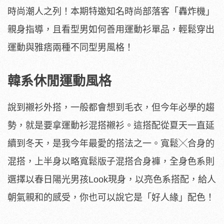
時尚潮人之列！本期特邀知名時尚部落客「轟炸機」
親身指導，且看型男如何善用運動衫單品，輕鬆穿出
運動與雅痞兩種不同型男風格！
韓系休閒運動風格
說到襯衫外搭，一般都會想到毛衣，但今年必學的趨
勢，就是要拿運動衫混搭襯衫。這搭配從夏天一直延
續到冬天，是我今年最愛的搭法之一。寬鬆╳合身的
混搭，上半身以略寬鬆版子混搭合身褲，全身色系則
選擇以春日陽光男孩Look現身，以亮色系搭配，給人
朝氣親和的感受，你也可以說它是「好人緣」配色！