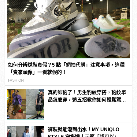
如何分辨球鞋真假？5 點「網拍代購」注意事項，這種
「賣家頭像」一看就假的！
FASHION
真的帥豹了！男生豹紋穿搭，豹紋單
品怎麼穿，這五招教你如何輕鬆駕
馭！
褲裝就能潮到出水！MY UNIQLO
STYLE 穿搭達人示範「超可以」腿