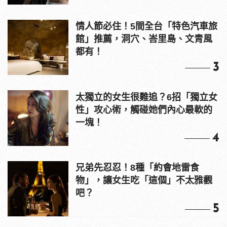
情人節必住！5間全台「特色汽車旅
館」推薦，洞穴、峇里島、文青風
都有！
3
太獨立的女生很難追？6招「獨立女
性」攻心術，觸碰她們內心最軟的
一塊！
4
兄弟先忍忍！8種「約會地雷食
物」，讓女生吃「這個」不太雅觀
吧？
5