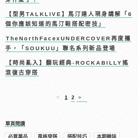
【型男TALKLIVE】馬汀達人現身講解「6
個你應該知道的馬汀鞋搭配密技」
TheNorthFacexUNDERCOVER再度攜
手，「SOUKUU」聯名系列新品登場
【時尚亂入】翻玩經典-ROCKABILLY搖
滾復古穿搭
<
1
2
>
單頁閱讀
必買單品
風格穿搭
搭配技巧
本期雜誌