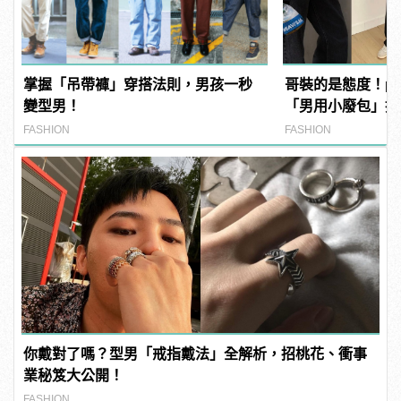
掌握「吊帶褲」穿搭法則，男孩一秒
哥裝的是態度！plai
變型男！
「男用小廢包」推
FASHION
FASHION
你戴對了嗎？型男「戒指戴法」全解析，招桃花、衝事
業秘笈大公開！
FASHION