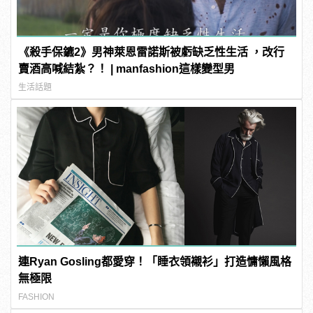
《殺手保鑣2》男神萊恩雷諾斯被虧缺乏性生活 ，改行
賣酒高喊結紮？！ | manfashion這樣變型男
生活話題
連Ryan Gosling都愛穿！「睡衣領襯衫」打造慵懶風格
無極限
FASHION