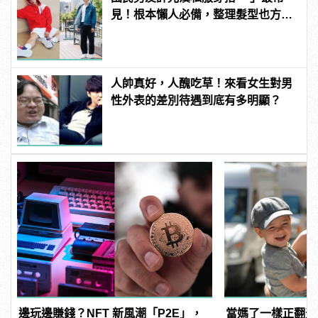
見！根本懶人必備，整理髮型也方便
啊！
人帥真好，人醜吃草！來看女生對男
性外表的差別待遇到底有多明顯？
邊玩邊賺錢？NFT 新風潮「P2E」，
當媽了一樣正翻天