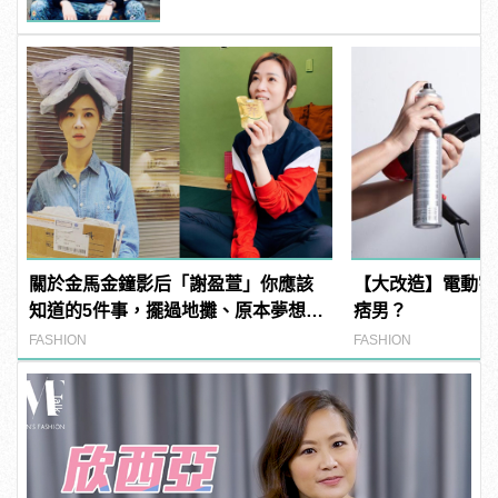
關於金馬金鐘影后「謝盈萱」你應該
【大改造】電動宅
知道的5件事，擺過地攤、原本夢想不
痞男？
是當演員？
FASHION
FASHION