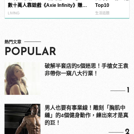
數十萬人靠遊戲《Axie Infinity》賺生
Top10
活費！？
LIVING
生活話題
熱門文章
POPULAR
破解半套店的5個迷思！手槍女王袁
非帶你一窺八大行業！
1
男人也要有事業線！雕刻「胸肌中
縫」的4個健身動作，練出來才是真
的巨！
2