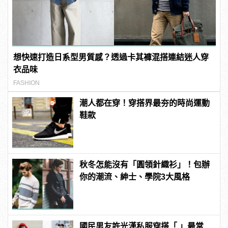
想快速打造日系型男質感？透過卡其褲混搭連結迷人穿
衣品味
FASHION
潮人都在穿！穿搭界最夯的時尚運動
鞋款
秋冬怎能沒有「圓領針織衫」！包辦
你的潮流、紳士、學院3大風格
國民男友許光漢私服穿搭「 」最常