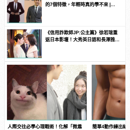
的7個特徵，年輕時真的學不來 |
manfashion這樣變型男
《信用詐欺師JP:公主篇》徐若瑄重
返日本影壇！大秀英日語和長澤雅美
演技美貌大對決
人際交往必學心理戰術！化解「微尷
簡單4動作練出結