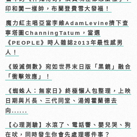
印和闐一樣帥，布蘭登費雪大發福！
魔力紅主唱亞當李維AdamLevine擠下查
寧塔圖ChanningTatum，當選
《PEOPLE》時人雜誌2013年最性感男
人！
《毀滅倒數》宛如世界末日版「黑鏡」融合
「衝擊效應」！
《蜘蛛人：無家日》終極懶人包整理，上映
日期與片長、三代同堂、湯姆霍蘭德去
向......
【心理測驗】水滾了、電話響、嬰兒哭、狗
在吠，同時發生你會先處理哪件事？