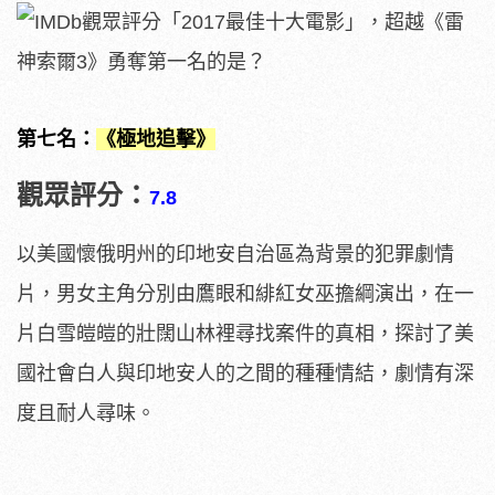
第七名：
《極地追擊》
觀眾評分：
7.8
以美國懷俄明州的印地安自治區為背景的犯罪劇情
片，男女主角分別由鷹眼和緋紅女巫擔綱演出，在一
片白雪皚皚的壯闊山林裡尋找案件的真相，探討了美
國社會白人與印地安人的之間的種種情結，劇情有深
度且耐人尋味。