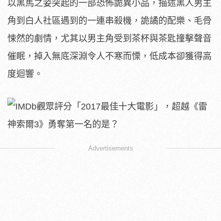
以黑馬之姿突起的一部恐怖詭異小品，描述黑人男主
角到白人社區遇到的一連串殺機，詭譎的配樂、毛骨
悚然的劇情，尤其以男主角受到茶杯與茶匙撞擊聲音
催眠，掉入無底深淵令人不寒而慄，低成本卻獲得高
度迴響。
Advertisements