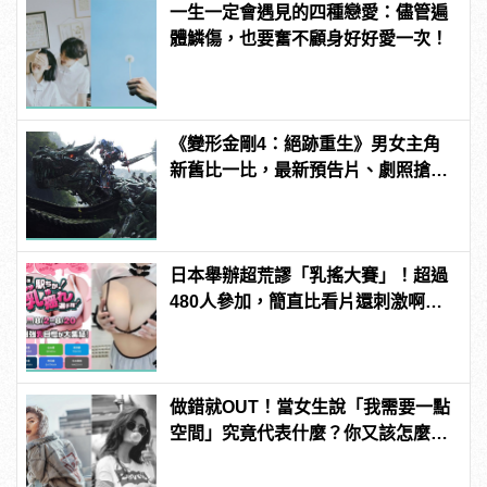
一生一定會遇見的四種戀愛：儘管遍
體鱗傷，也要奮不顧身好好愛一次！
《變形金剛4：絕跡重生》男女主角
新舊比一比，最新預告片、劇照搶先
看
日本舉辦超荒謬「乳搖大賽」！超過
480人參加，簡直比看片還刺激啊！ |
manfashion這樣變型男
做錯就OUT！當女生說「我需要一點
空間」究竟代表什麼？你又該怎麼
做？