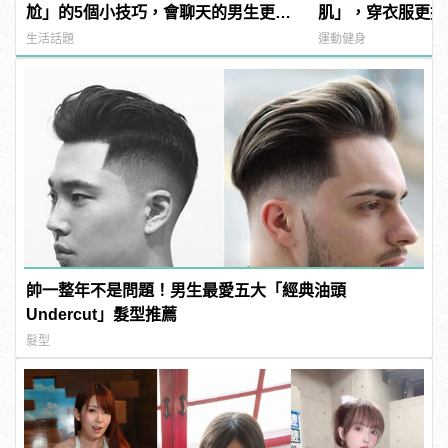
尬」的5個小技巧，會聊天的男生更有
肌」，穿衣服更挺
魅力！ | manfashion這樣變型男
生活話題
運動健身
帥一整年不是問題！男生最愛五大「經典油頭
Undercut」髮型推薦
髮型