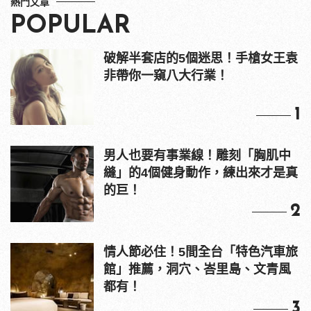
熱門文章
POPULAR
破解半套店的5個迷思！手槍女王袁
非帶你一窺八大行業！
1
男人也要有事業線！雕刻「胸肌中
縫」的4個健身動作，練出來才是真
的巨！
2
情人節必住！5間全台「特色汽車旅
館」推薦，洞穴、峇里島、文青風
都有！
3