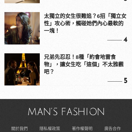
太獨立的女生很難追？6招「獨立女
性」攻心術，觸碰她們內心最軟的
一塊！
4
兄弟先忍忍！8種「約會地雷食
物」，讓女生吃「這個」不太雅觀
吧？
5
關於我們
隱私權政策
著作權聲明
廣告合作