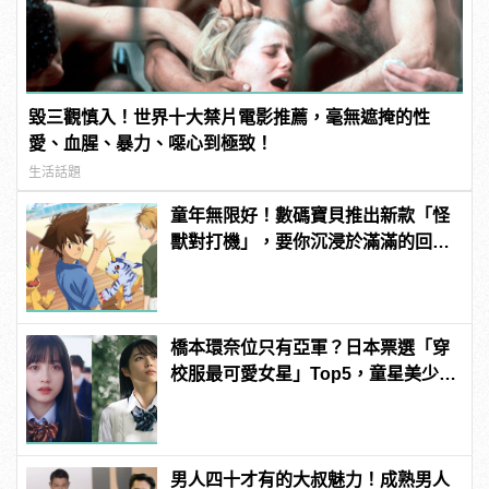
毀三觀慎入！世界十大禁片電影推薦，毫無遮掩的性
愛、血腥、暴力、噁心到極致！
生活話題
童年無限好！數碼寶貝推出新款「怪
獸對打機」，要你沉浸於滿滿的回憶
殺！ | manfashion這樣變型男
橋本環奈位只有亞軍？日本票選「穿
校服最可愛女星」Top5，童星美少女
奪冠！
男人四十才有的大叔魅力！成熟男人