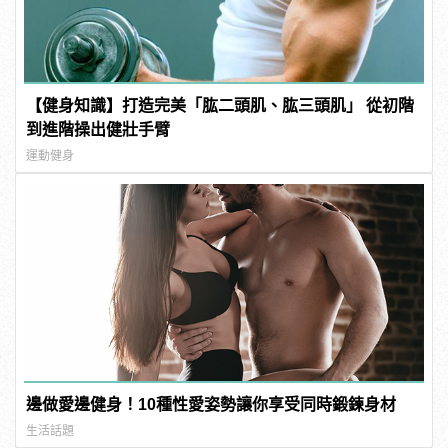
【健身知識】打造完美「肱二頭肌、肱三頭肌」 從初階
到進階操出健壯手臂
運動健身
邊做愛邊健身！10種性愛姿勢讓你享受同時鍛鍊身材
生活話題