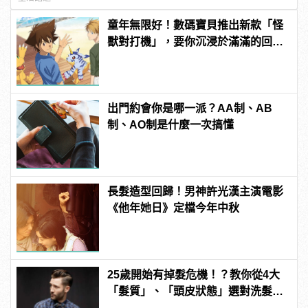
童年無限好！數碼寶貝推出新款「怪
獸對打機」，要你沉浸於滿滿的回憶
殺！ | manfashion這樣變型男
出門約會你是哪一派？AA制、AB
制、AO制是什麼一次搞懂
長髮造型回歸！男神許光漢主演電影
《他年她日》定檔今年中秋
25歲開始有掉髮危機！？教你從4大
「髮質」、「頭皮狀態」選對洗髮
品，避免落髮、保養清潔一次到位！