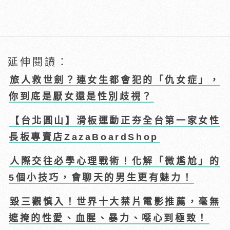
延伸閱讀：
旅人救世劍？連女生都會犯的「仇女症」，
你到底是厭女還是性別歧視？
【台北圓山】滑板運動正夯全台第一家女性
長板專賣店ZazaBoardShop
人際交往必學心理戰術！化解「微尷尬」的
5個小技巧，會聊天的男生更有魅力！
毀三觀慎入！世界十大禁片電影推薦，毫無
遮掩的性愛、血腥、暴力、噁心到極致！