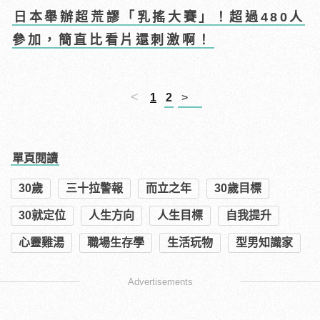
日本舉辦超荒謬「乳搖大賽」！超過480人
參加，簡直比看片還刺激啊！
<
1
2
>
單頁閱讀
30歲
三十拉警報
而立之年
30歲目標
30就定位
人生方向
人生目標
自我提升
心靈雞湯
職場生存學
生活玩物
型男知識家
Advertisements