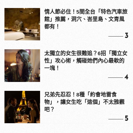
情人節必住！5間全台「特色汽車旅
館」推薦，洞穴、峇里島、文青風
都有！
3
太獨立的女生很難追？6招「獨立女
性」攻心術，觸碰她們內心最軟的
一塊！
4
兄弟先忍忍！8種「約會地雷食
物」，讓女生吃「這個」不太雅觀
吧？
5