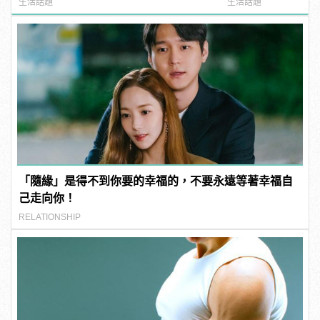
姆霍蘭德去向......
manfashion這
生活話題
生活話題
「隨緣」是得不到你要的幸福的，不要永遠等著幸福自
己走向你！
RELATIONSHIP