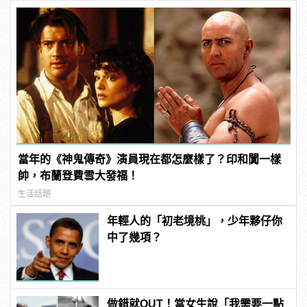
當年的《神鬼傳奇》演員現在都怎麼樣了？印和闐一樣
帥，布蘭登費雪大發福！
生活話題
年輕人的「初老境桃」，少年夥仔你
中了幾項？
做錯就OUT！當女生說「我需要一點