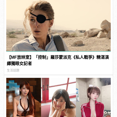
【MF放映室】「控制」羅莎蒙派克《私人戰爭》精湛演
繹獨眼女記者
生活話題