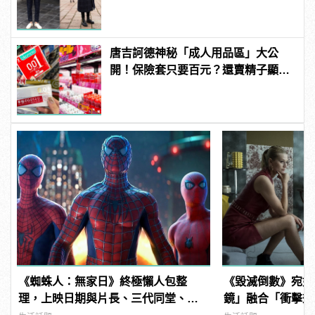
唐吉訶德神秘「成人用品區」大公
開！保險套只要百元？還賣精子顯微
鏡？
《蜘蛛人：無家日》終極懶人包整
《毀滅倒數》宛如
理，上映日期與片長、三代同堂、湯
鏡」融合「衝擊效應