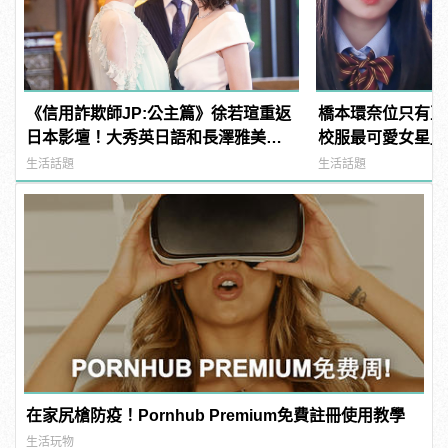
《信用詐欺師JP:公主篇》徐若瑄重返
橋本環奈位只有亞
日本影壇！大秀英日語和長澤雅美演
校服最可愛女星」
技美貌大對決
奪冠！
生活話題
生活話題
在家尻槍防疫！Pornhub Premium免費註冊使用教學
生活玩物