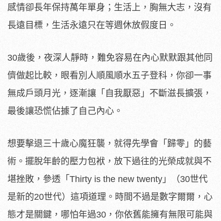
感情卻長年保持萬年單身；生活上，胸無大志，沒有
長遠目標，生活永遠只在等週休放假度日。
30歲後，夜深人靜時，難免容易在內心默默跟其他同
儕做起比較，眼看別人順風順水五子登科，你卻一事
無成戶頭月光，逐漸讓「自我厭惡」不斷滋長擴張，
最後讓恐慌佔據了自己內心。
想要擊退三十歲心魔狂襲，就得先學會「歸零」的藝
術。擺脫年齡的壓力包袱，放下過往的光榮成就與不
堪挫敗，參透「Thirty is the new twenty」（30世代
是新的20世代）這項道理。時間不過是數字爾爾，心
態才是關鍵，哪怕年過30，你依舊能擁有無限可能與