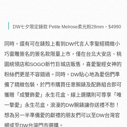
DW七夕限定錶款 Petite Melrose柔光粉28mm，$4990
同時，還有可在錶殼上看到DW代言人李聖經精緻小
巧雷雕簽名的簽名款限量上市，僅在台北大安店、桃
園統領店和SOGO新竹巨城店販售，喜愛聖經女神的
粉絲們更是不容錯過。同時，DW貼心地為愛侶們準
備了精緻包裝，於門市購買任意腕錶及配飾組合即可
獲贈「成雙飾愛」永生花盒、線上選購則可尊享「唯
一摯愛」永生花盒，浪漫的DW腕錶讓你送禮不愁！
想為另一半準備愛的獻禮的朋友們可以至DW台灣官
網或至DW台灣門市選購。