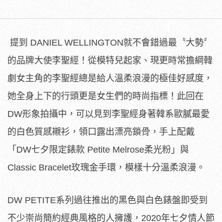
提到 DANIEL WELLINGTON就不會錯過最〝大勢〞
的品牌大使李聖經！從模特兒起家、現更時常擔綱韓
劇女主角的李聖經總是給人溫柔浪漫的極佳好感度，
她全身上下的行頭更是女生們的時尚指標！此回在
DW形象拍攝中，可以見到李聖經身著韓系歐膩最愛
的白色質感襯衫，領口露出漂亮鎖骨，手上配戴
「DW七夕限定錶款 Petite Melrose柔光粉」與
Classic Bracelet玫瑰金手環，模樣十分溫柔浪漫。
DW PETITE系列過往推出的黑色與白色錶盤即受到
不少崇尚簡約經典風格的人擁護，2020年七夕情人節