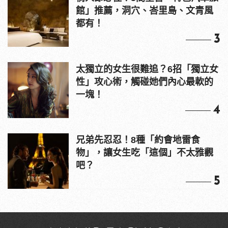
館」推薦，洞穴、峇里島、文青風
都有！
3
太獨立的女生很難追？6招「獨立女
性」攻心術，觸碰她們內心最軟的
一塊！
4
兄弟先忍忍！8種「約會地雷食
物」，讓女生吃「這個」不太雅觀
吧？
5