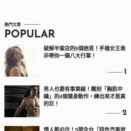
熱門文章
POPULAR
破解半套店的5個迷思！手槍女王袁
非帶你一窺八大行業！
1
男人也要有事業線！雕刻「胸肌中
縫」的4個健身動作，練出來才是真
的巨！
2
情人節必住！5間全台「特色汽車旅