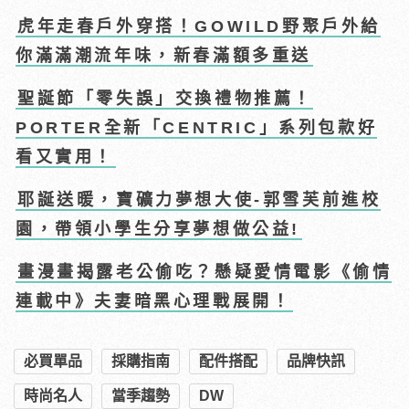
虎年走春戶外穿搭！GOWILD野聚戶外給
你滿滿潮流年味，新春滿額多重送
聖誕節「零失誤」交換禮物推薦！
PORTER全新「CENTRIC」系列包款好
看又實用！
耶誕送暖，寶礦力夢想大使-郭雪芙前進校
園，帶領小學生分享夢想做公益!
畫漫畫揭露老公偷吃？懸疑愛情電影《偷情
連載中》夫妻暗黑心理戰展開！
必買單品
採購指南
配件搭配
品牌快訊
時尚名人
當季趨勢
DW