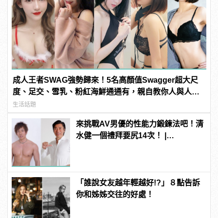
成人王者SWAG強勢歸來！5名高顏值Swagger超大尺
度、足交、雪乳、粉紅海鮮通通有，親自教你人與人的
連結！ | manfashion這樣變型男
生活話題
來挑戰AV男優的性能力鍛鍊法吧！清
水健一個禮拜要尻14次！ |
manfashion這樣變型男
「誰說女友越年輕越好!?」８點告訴
你和姊姊交往的好處！