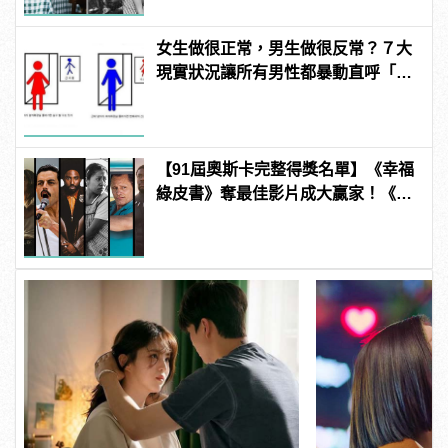
女生做很正常，男生做很反常？７大
現實狀況讓所有男性都暴動直呼「不
公平」！
【91屆奧斯卡完整得獎名單】《幸福
綠皮書》奪最佳影片成大贏家！《波
西米亞狂想曲》雷米馬利克＆《真
寵》奧莉薇亞柯爾曼封影帝影后！