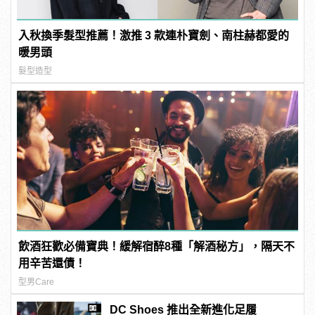
入秋換季髮型推薦！激推 3 款連朴寶劍、南柱赫都愛的
暖男頭
髮型造型
飲酒狂歡必備寶典！緩解宿醉8種「解酒秘方」，隔天不
用辛苦還債！
型男Care
DC Shoes 推出全新進化足履