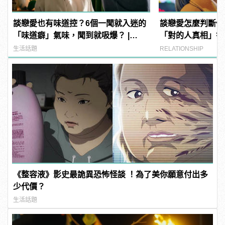
談戀愛也有味道控？6個一聞就入迷的
談戀愛怎麼判斷他
「味道癖」氣味，聞到就吸爆？ |
「對的人真相」答
manfashion這樣變型男
不一樣！
生活話題
RELATIONSHIP
《整容液》影史最詭異恐怖怪談 ！為了美你願意付出多
少代價？
生活話題