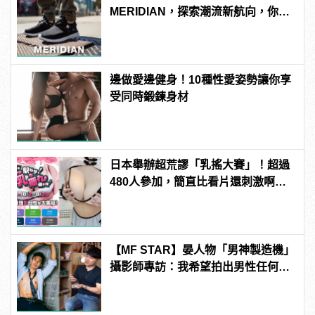
MERIDIAN，探索潮流新航向，你就
是自己的移動地圖
邊做愛邊健身！10種性愛姿勢讓你享
受同時鍛鍊身材
日本舉辦超荒謬「乳搖大賽」！超過
480人參加，簡直比看片還刺激啊！ |
manfashion這樣變型男
【MF STAR】晏人物「男神製造機」
攝影師專訪：我希望拍出男性任何尺
度下的美 | manfashion這樣變型男